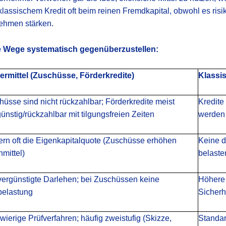
 klassischem Kredit oft beim reinen Fremdkapital, obwohl es ri
nehmen stärken.
de Wege systematisch gegenüberzustellen:
ermittel (Zuschüsse, Förderkredite)
Klassi
hüsse sind nicht rückzahlbar; Förderkredite meist
Kredite
ünstig/rückzahlbar mit tilgungsfreien Zeiten
werden 
ern oft die Eigenkapitalquote (Zuschüsse erhöhen
Keine d
mittel)
belaste
vergünstigte Darlehen; bei Zuschüssen keine
Höhere 
belastung
Sicherh
ierige Prüfverfahren; häufig zweistufig (Skizze,
Standar