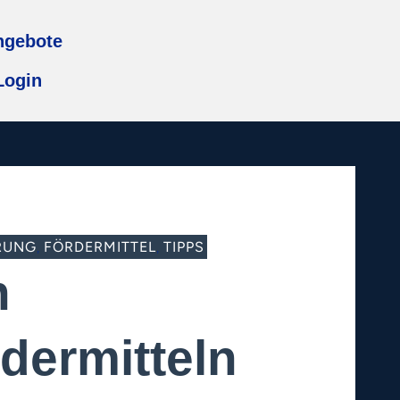
ngebote
Login
RUNG
FÖRDERMITTEL
TIPPS
,
,
n
dermitteln