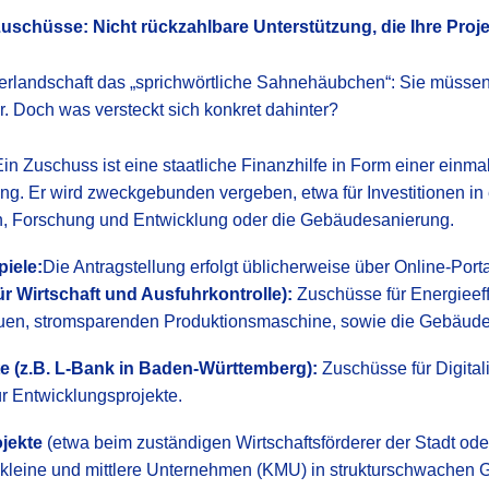
Zuschüsse: Nicht rückzahlbare Unterstützung, die Ihre Proj
erlandschaft das „sprichwörtliche Sahnehäubchen“: Sie müssen
r. Doch was versteckt sich konkret dahinter?
Ein Zuschuss ist eine staatliche Finanzhilfe in Form einer ein
g. Er wird zweckgebunden vergeben, etwa für Investitionen in 
n, Forschung und Entwicklung oder die Gebäudesanierung.
iele:
Die Antragstellung erfolgt üblicherweise über Online-Port
 Wirtschaft und Ausfuhrkontrolle):
Zuschüsse für Energieeffi
uen, stromsparenden Produktionsmaschine, sowie die Gebäude
te (z.B. L-Bank in Baden-Württemberg):
Zuschüsse für Digital
r Entwicklungsprojekte.
jekte
(etwa beim zuständigen Wirtschaftsförderer der Stadt ode
kleine und mittlere Unternehmen (KMU) in strukturschwachen G