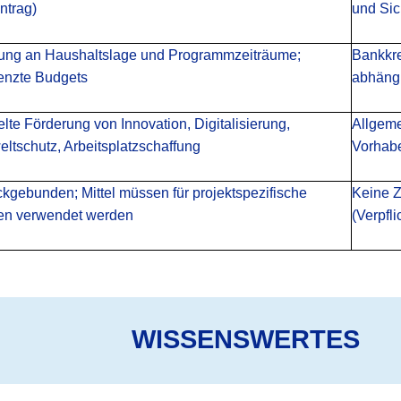
ntrag)
und Sic
ung an Haushaltslage und Programmzeiträume;
Bankkre
enzte Budgets
abhäng
lte Förderung von Innovation, Digitalisierung,
Allgeme
ltschutz, Arbeitsplatzschaffung
Vorhab
kgebunden; Mittel müssen für projektspezifische
Keine Z
en verwendet werden
(Verpfl
WISSENSWERTES