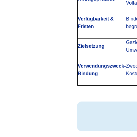
Volla
Verfügbarkeit &
Bind
Fristen
begr
Gezie
Zielsetzung
Umwe
Verwendungszweck-
Zwec
Bindung
Kost