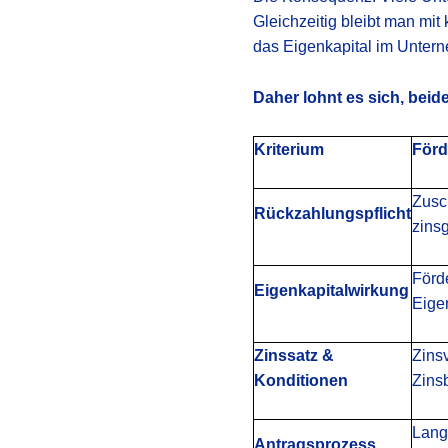
Gleichzeitig bleibt man mit
das Eigenkapital im Unter
Daher lohnt es sich, bei
Kriterium
Förd
Zusc
Rückzahlungspflicht
zinsg
Förd
Eigenkapitalwirkung
Eigen
Zinssatz &
Zins
Konditionen
Zins
Langw
Antragsprozess