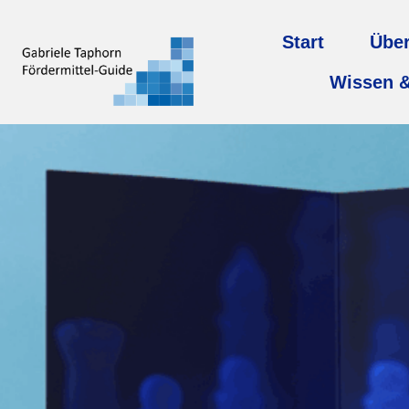
Start
Übe
Wissen &