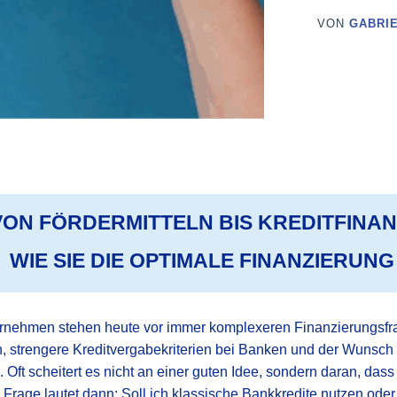
VON
GABRI
VON FÖRDERMITTELN BIS KREDIT­FINA
WIE SIE DIE OPTIMALE FINANZIERUNG
ernehmen stehen heute vor immer komplexeren Finanzierungsfra
 strengere Kreditvergabekriterien bei Banken und der Wunsch n
 Oft scheitert es nicht an einer guten Idee, sondern daran, dass
 Frage lautet dann: Soll ich klassische Bankkredite nutzen oder 