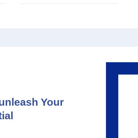
unleash Your
ial